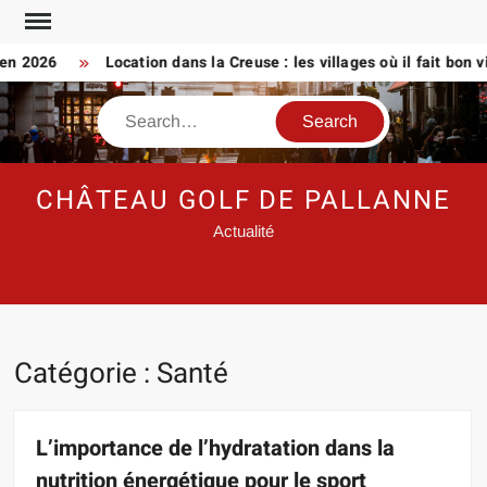
Skip
to
2026
Location dans la Creuse : les villages où il fait bon vivre
content
Search
CHÂTEAU GOLF DE PALLANNE
Actualité
Catégorie :
Santé
L’importance de l’hydratation dans la
nutrition énergétique pour le sport