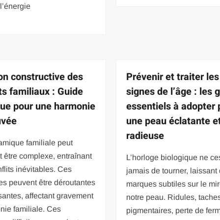
 l’énergie
on constructive des
Prévenir et traiter les
ts familiaux : Guide
signes de l’âge : les 
que pour une harmonie
essentiels à adopter 
uvée
une peau éclatante e
radieuse
amique familiale peut
 être complexe, entraînant
L’horloge biologique ne c
flits inévitables. Ces
jamais de tourner, laissant
es peuvent être déroutantes
marques subtiles sur le mir
santes, affectant gravement
notre peau. Ridules, tache
nie familiale. Ces
pigmentaires, perte de fer