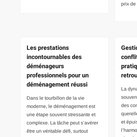
prix de
Les prestations
Gesti
incontournables des
confli
déménageurs
prati
professionnels pour un
retro
déménagement réussi
La dyn
souvent
Dans le tourbillon de la vie
des con
moderne, le déménagement est
querell
une étape souvent stressante et
et épui
complexe. La tâche peut s’avérer
l’harmo
être un véritable défi, surtout