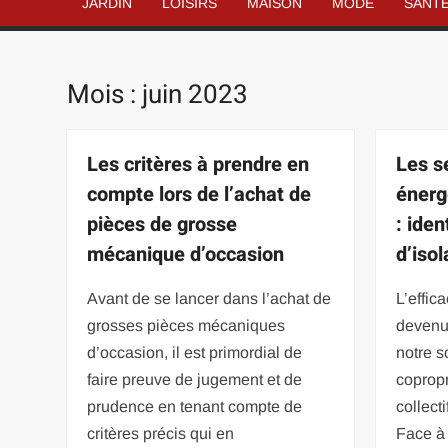
JARDIN
LOISIRS
MAISON
MODE
SANT
Mois :
juin 2023
Les critères à prendre en
Les s
compte lors de l’achat de
énerg
pièces de grosse
: iden
mécanique d’occasion
d’isol
Avant de se lancer dans l’achat de
L’effic
grosses pièces mécaniques
devenu
d’occasion, il est primordial de
notre s
faire preuve de jugement et de
copropr
prudence en tenant compte de
collect
critères précis qui en
Face à