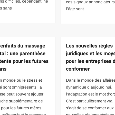
ons difficiles, cependant, ne
ces signaux annonciateurs
as sans
l’âge sont
ienfaits du massage
Les nouvelles règles
tal : une parenthèse
juridiques et les moy
tente pour les futures
pour les entreprises d
ns
conformer
n monde où le stress et
Dans le monde des affaire
té sont omniprésents, la
dynamique d’aujourd’hui,
se peut souvent ajouter
l’adaptation est le mot d’or
uche supplémentaire de
C’est particulièrement vrai 
 pour les futures mères.
s’agit de se conformer aux
à qu’intervient le massage
nouvelles réglementations