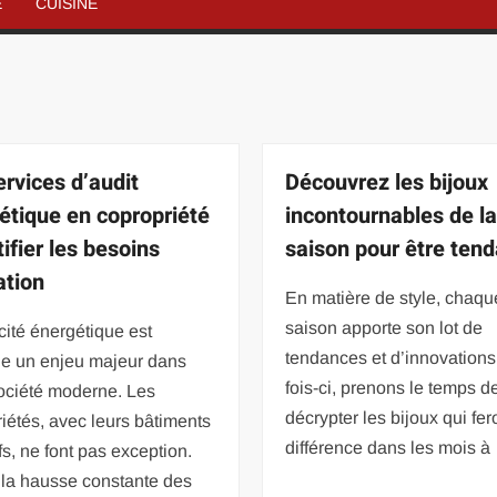
É
CUISINE
ervices d’audit
Découvrez les bijoux
étique en copropriété
incontournables de l
tifier les besoins
saison pour être ten
ation
En matière de style, chaqu
saison apporte son lot de
acité énergétique est
tendances et d’innovations
e un enjeu majeur dans
fois-ci, prenons le temps d
ociété moderne. Les
décrypter les bijoux qui fer
iétés, avec leurs bâtiments
différence dans les mois à
ifs, ne font pas exception.
 la hausse constante des