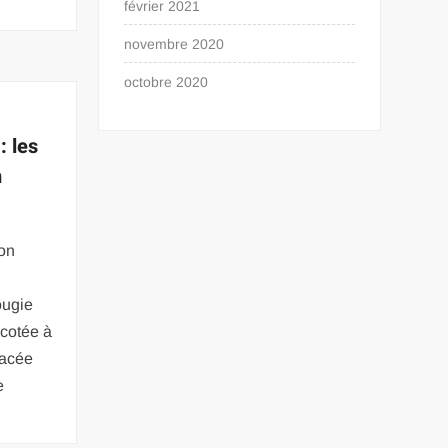
février 2021
novembre 2020
octobre 2020
: les
n
son
ougie
icotée à
lacée
e