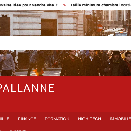
e pour vendre vite ?
Taille minimum chambre location en meu
PALLANNE
ILLE
FINANCE
FORMATION
HIGH-TECH
IMMOBILI