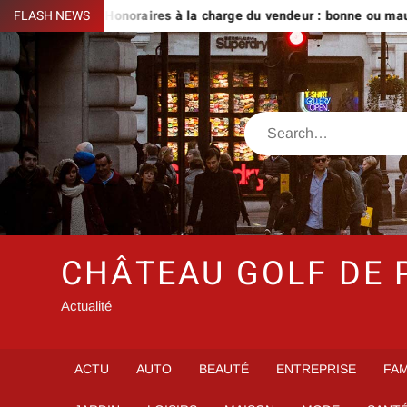
Skip
re
FLASH NEWS
Honoraires à la charge du vendeur : bonne ou mauvaise idé
to
content
Search
CHÂTEAU GOLF DE 
Actualité
ACTU
AUTO
BEAUTÉ
ENTREPRISE
FAM