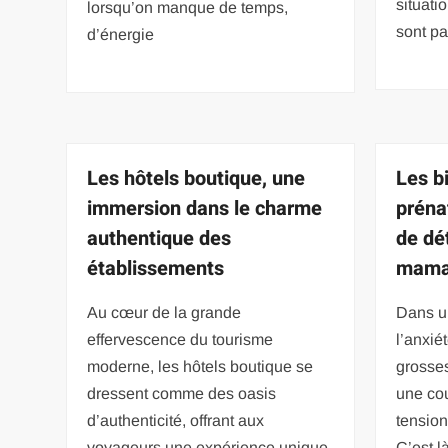
situati
lorsqu’on manque de temps,
sont p
d’énergie
Les hôtels boutique, une
Les b
immersion dans le charme
préna
authentique des
de dé
établissements
mama
Au cœur de la grande
Dans u
effervescence du tourisme
l’anxié
moderne, les hôtels boutique se
grosses
dressent comme des oasis
une co
d’authenticité, offrant aux
tension
voyageurs une expérience unique
C’est l