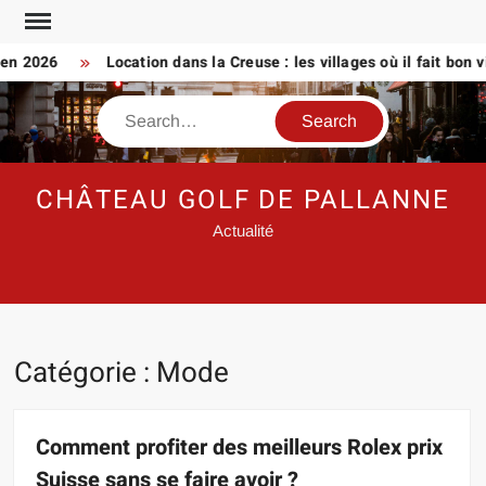
Skip
to
2026
Location dans la Creuse : les villages où il fait bon vivre
content
Search
CHÂTEAU GOLF DE PALLANNE
Actualité
Catégorie :
Mode
Comment profiter des meilleurs Rolex prix
Suisse sans se faire avoir ?