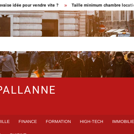
ée pour vendre vite ?
Taille minimum chambre location en me
PALLANNE
ILLE
FINANCE
FORMATION
HIGH-TECH
IMMOBILI