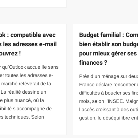
ok : compatible avec
Budget familial : Co
s les adresses e-mail
bien établir son budg
ouvrez !
pour mieux gérer ses
finances ?
r qu’Outlook accueille sans
ler toutes les adresses e-
Près d’un ménage sur deu
 marché relèverait de la
France déclare rencontrer
é. La réalité dessine un
difficultés à boucler ses fin
e plus nuancé, où la
mois, selon l’INSEE. Malg
ibilité s’accompagne de
l’accès croissant à des out
tés techniques. Selon
gestion, le déséquilibre en