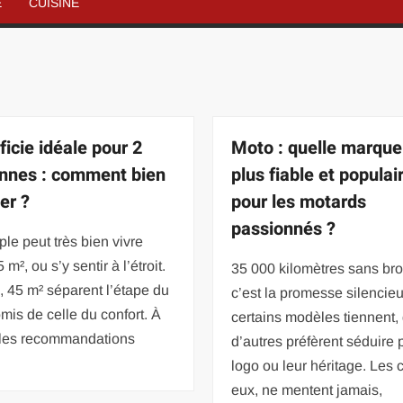
É
CUISINE
ficie idéale pour 2
Moto : quelle marque 
nnes : comment bien
plus fiable et populai
er ?
pour les motards
passionnés ?
le peut très bien vivre
m², ou s’y sentir à l’étroit.
35 000 kilomètres sans bro
, 45 m² séparent l’étape du
c’est la promesse silencie
is de celle du confort. À
certains modèles tiennent
, les recommandations
d’autres préfèrent séduire 
logo ou leur héritage. Les c
eux, ne mentent jamais,