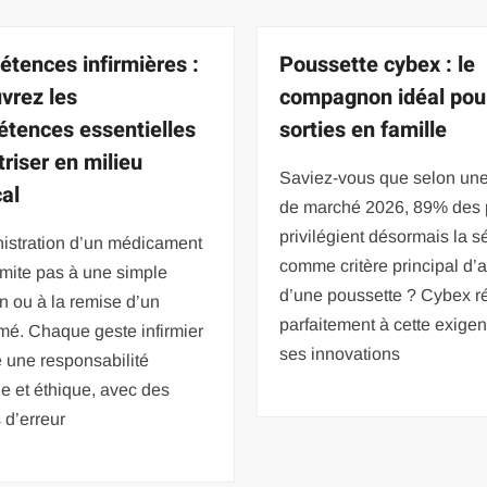
tences infirmières :
Poussette cybex : le
vrez les
compagnon idéal pou
tences essentielles
sorties en famille
triser en milieu
Saviez-vous que selon un
al
de marché 2026, 89% des 
privilégient désormais la s
nistration d’un médicament
comme critère principal d’
imite pas à une simple
d’une poussette ? Cybex 
on ou à la remise d’un
parfaitement à cette exige
mé. Chaque geste infirmier
ses innovations
 une responsabilité
ue et éthique, avec des
 d’erreur