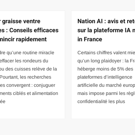
r graisse ventre
Nation AI : avis et re
es : Conseils efficaces
sur la plateforme IA
mincir rapidement
in France
re qu’une routine miracle
Certains chiffres valent mi
à effacer les rondeurs du
qu’un long plaidoyer : la F
ou des cuisses relève de la
héberge moins de 5% des
. Pourtant, les recherches
plateformes d’intelligence
es convergent : conjuguer
artificielle du marché euro
ents ciblés et alimentation
mais impose parmi les règ
rée
confidentialité les plus