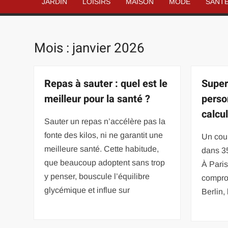
JARDIN
LOISIRS
MAISON
MODE
SANT
Mois :
janvier 2026
Repas à sauter : quel est le
Super
meilleur pour la santé ?
perso
calcul
Sauter un repas n’accélère pas la
fonte des kilos, ni ne garantit une
Un coup
meilleure santé. Cette habitude,
dans 35 
que beaucoup adoptent sans trop
À Paris
y penser, bouscule l’équilibre
comprom
glycémique et influe sur
Berlin