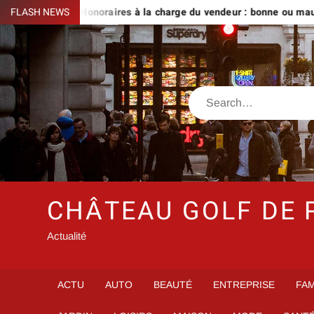
Skip
vre
FLASH NEWS
Honoraires à la charge du vendeur : bonne ou mauvaise id
to
content
Search
CHÂTEAU GOLF DE 
Actualité
ACTU
AUTO
BEAUTÉ
ENTREPRISE
FAM