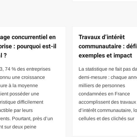
age concurrentiel en
Travaux d’intérêt
rise : pourquoi est-il
communautaire : défin
l ?
exemples et impact
3, 74 % des entreprises
La statistique ne fait pas d
connu une croissance
demi-mesure : chaque ann
eure à la moyenne
milliers de personnes
aient posséder une
condamnées en France
ristique difficilement
accomplissent des travaux
ctible par leurs
d’intérêt communautaire, l
ents. Pourtant, près d’un
cellules et des clichés sur
nt sur deux peine