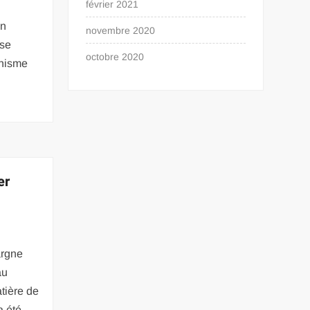
février 2021
un
novembre 2020
ose
octobre 2020
anisme
er
argne
au
tière de
a été