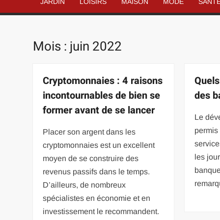
JARDIN
LOISIRS
MAISON
MODE
SANT
Mois :
juin 2022
Cryptomonnaies : 4 raisons
Quels 
incontournables de bien se
des b
former avant de se lancer
Le déve
permis 
Placer son argent dans les
service
cryptomonnaies est un excellent
les jou
moyen de se construire des
banques
revenus passifs dans le temps.
remarqu
D’ailleurs, de nombreux
spécialistes en économie et en
investissement le recommandent.