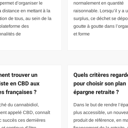
permet d’organiser le
normalement en quantité
 à distance en mettant à la
raisonnable. Lorsqu’il y a 
tion de tous, au sein de la
surplus, ce déchet se dép
lateforme des
goutte à goutte dans l’org
nnalités de
et forme
nt trouver un
Quels critères regard
iste en CBD aux
pour choisir son plan
s françaises ?
épargne retraite ?
ché du cannabidiol,
Dans le but de rendre l’ép
ent appelé CBD, connaît
plus accessible, un nouve
c succès ces dernières
produit de référence, en ma
et continue d’être
financement de la retraite, 