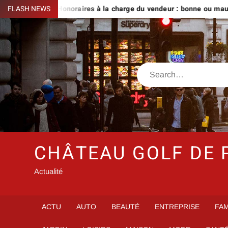
Skip
vre
FLASH NEWS
Honoraires à la charge du vendeur : bonne ou mauvaise id
to
content
Search
CHÂTEAU GOLF DE 
Actualité
ACTU
AUTO
BEAUTÉ
ENTREPRISE
FAM