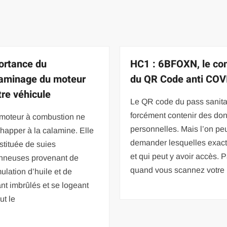
ortance du
HC1 : 6BFOXN, le co
aminage du moteur
du QR Code anti COV
tre véhicule
Le QR code du pass sanitai
forcément contenir des do
moteur à combustion ne
personnelles. Mais l’on pe
happer à la calamine. Elle
demander lesquelles exac
stituée de suies
et qui peut y avoir accès. P
nneuses provenant de
quand vous scannez votre
ulation d’huile et de
nt imbrûlés et se logeant
ut le