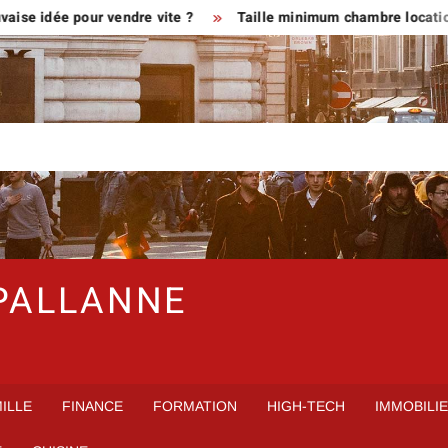
ée pour vendre vite ?
Taille minimum chambre location en me
PALLANNE
ILLE
FINANCE
FORMATION
HIGH-TECH
IMMOBILI