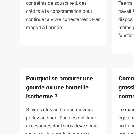
contraints de souscrire à des
Teams 
crédits à la consommation pour
travail
continuer à vivre correctement. Par
disposi
rapport à l’année
même p
fonctio
Pourquoi se procurer une
Comme
gourde ou une bouteille
gross
isotherme ?
norme
Si vous êtes au bureau ou vous
Le mar
partez au sport, l’un des meilleurs
égalem
accessoires dont vous devez vous
un fran
munir est la gourde isotherme. Il
années 