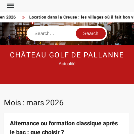
Skip
to
2026
Location dans la Creuse : les villages où il fait bon vivre
content
Search
CHÂTEAU GOLF DE PALLANNE
Actualité
Mois :
mars 2026
Alternance ou formation classique après
le bac : que choisir ?