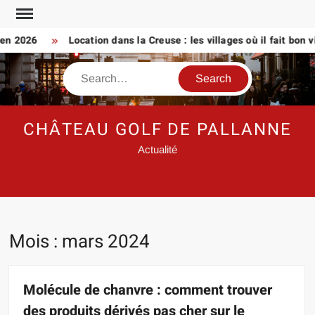
Skip
to
2026
Location dans la Creuse : les villages où il fait bon vivre
content
Search
CHÂTEAU GOLF DE PALLANNE
Actualité
Mois :
mars 2024
Molécule de chanvre : comment trouver
des produits dérivés pas cher sur le