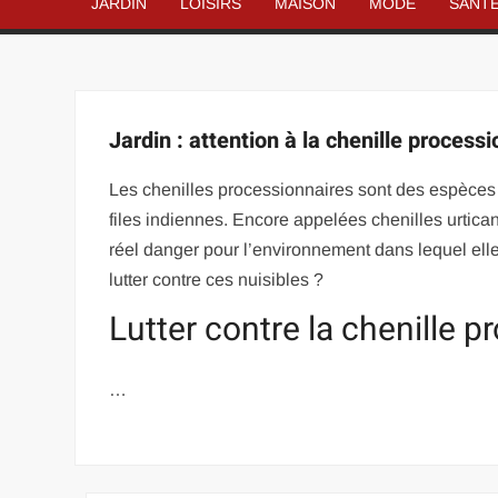
JARDIN
LOISIRS
MAISON
MODE
SANT
Jardin : attention à la chenille process
Les chenilles processionnaires sont des espèces d
files indiennes. Encore appelées chenilles urtica
réel danger pour l’environnement dans lequel ell
lutter contre ces nuisibles ?
Lutter contre la chenille p
…