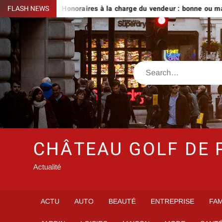
Skip
 vivre
FLASH NEWS
Honoraires à la charge du vendeur : bonne ou mauvaise
to
content
Search
CHÂTEAU GOLF DE 
Actualité
ACTU
AUTO
BEAUTÉ
ENTREPRISE
FAM