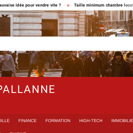
 idée pour vendre vite ?
Taille minimum chambre location en 
PALLANNE
ILLE
FINANCE
FORMATION
HIGH-TECH
IMMOBILI