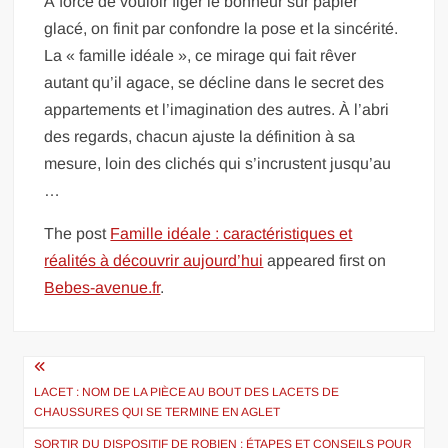
À force de vouloir figer le bonheur sur papier
glacé, on finit par confondre la pose et la sincérité.
La « famille idéale », ce mirage qui fait rêver
autant qu’il agace, se décline dans le secret des
appartements et l’imagination des autres. À l’abri
des regards, chacun ajuste la définition à sa
mesure, loin des clichés qui s’incrustent jusqu’au
…
The post
Famille idéale : caractéristiques et
réalités à découvrir aujourd’hui
appeared first on
Bebes-avenue.fr
.
Navigation
de
LACET : NOM DE LA PIÈCE AU BOUT DES LACETS DE
CHAUSSURES QUI SE TERMINE EN AGLET
l’article
SORTIR DU DISPOSITIF DE ROBIEN : ÉTAPES ET CONSEILS POUR