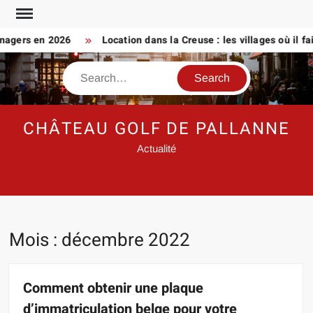
Skip
to
nagers en 2026
Location dans la Creuse : les villages où il fait
content
Search
CHÂTEAU GOLF DE PALLANNE
Actualité
Mois :
décembre 2022
Comment obtenir une plaque
d’immatriculation belge pour votre