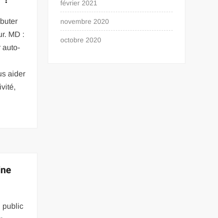
février 2021
buter
novembre 2020
ur. MD :
octobre 2020
 auto-
us aider
ivité,
ine
 public