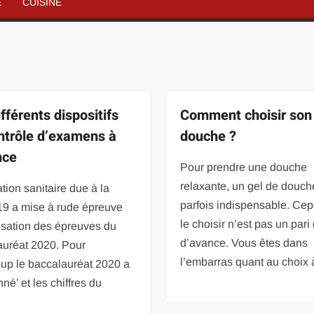
É
CUISINE
fférents dispositifs
Comment choisir son 
ntrôle d’examens à
douche ?
nce
Pour prendre une douche
relaxante, un gel de douch
ation sanitaire due à la
parfois indispensable. Ce
19 a mise à rude épreuve
le choisir n’est pas un par
isation des épreuves du
d’avance. Vous êtes dans
auréat 2020. Pour
l’embarras quant au choix à
up le baccalauréat 2020 a
nné’ et les chiffres du