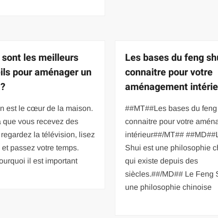
 sont les meilleurs
Les bases du feng sh
ils pour aménager un
connaitre pour votre
 ?
aménagement intérie
n est le cœur de la maison.
##MT##Les bases du feng 
à que vous recevez des
connaitre pour votre amé
, regardez la télévision, lisez
intérieur##/MT## ##MD##
e et passez votre temps.
Shui est une philosophie c
ourquoi il est important
qui existe depuis des
siècles.##/MD## Le Feng S
une philosophie chinoise