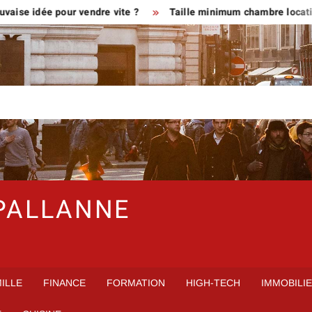
ée pour vendre vite ?
Taille minimum chambre location en meu
PALLANNE
ILLE
FINANCE
FORMATION
HIGH-TECH
IMMOBILI