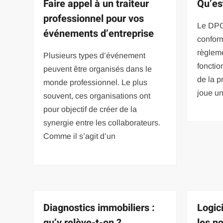
Faire appel à un traiteur
Qu’es
professionnel pour vos
Le DPO
événements d’entreprise
confor
règleme
Plusieurs types d’événement
foncti
peuvent être organisés dans le
de la p
monde professionnel. Le plus
joue u
souvent, ces organisations ont
pour objectif de créer de la
synergie entre les collaborateurs.
Comme il s’agit d’un
Diagnostics immobiliers :
Logic
qu’y relève-t-on ?
les n