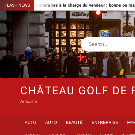
Skip
vre
FLASH NEWS
Honoraires à la charge du vendeur : bonne ou mauvaise id
to
content
Search
CHÂTEAU GOLF DE 
Actualité
ACTU
AUTO
BEAUTÉ
ENTREPRISE
FAM