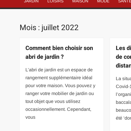
JARDIN
LOISIRS
MAISON
MODE
SANT
Mois :
juillet 2022
Comment bien choisir son
Les di
abri de jardin ?
de co
dista
L’abri de jardin est un espace de
rangement supplémentaire idéal
La situ
pour votre maison. Vous pouvez y
Covid-
ranger votre mobilier de jardin ou
l’organ
tout objet que vous utilisez
baccal
occasionnellement. Cependant,
beauco
vous
été ‘do