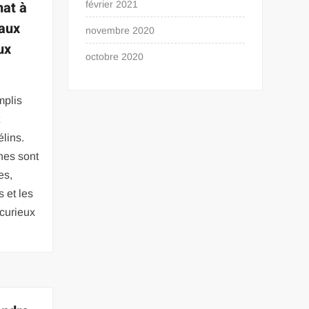
hat à
février 2021
 aux
novembre 2020
ux
octobre 2020
mplis
t
lins.
nes sont
es,
 et les
 curieux