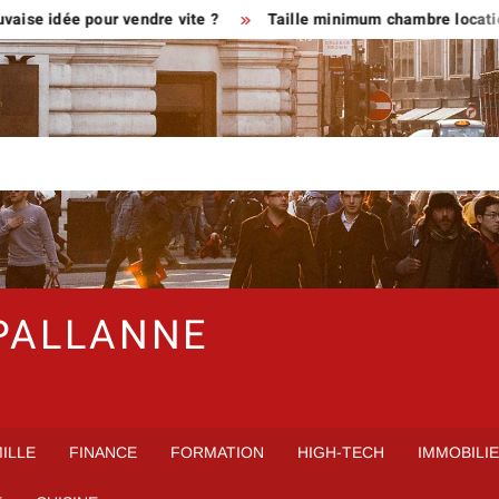
dée pour vendre vite ?
Taille minimum chambre location en me
PALLANNE
ILLE
FINANCE
FORMATION
HIGH-TECH
IMMOBILI