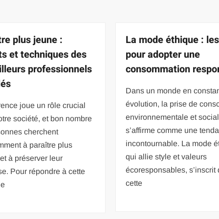
re plus jeune :
La mode éthique : les
ts et techniques des
pour adopter une
lleurs professionnels
consommation respo
lés
Dans un monde en consta
évolution, la prise de cons
ence joue un rôle crucial
environnementale et socia
tre société, et bon nombre
s’affirme comme une tend
sonnes cherchent
incontournable. La mode é
mment à paraître plus
qui allie style et valeurs
et à préserver leur
écoresponsables, s’inscrit
e. Pour répondre à cette
cette
de