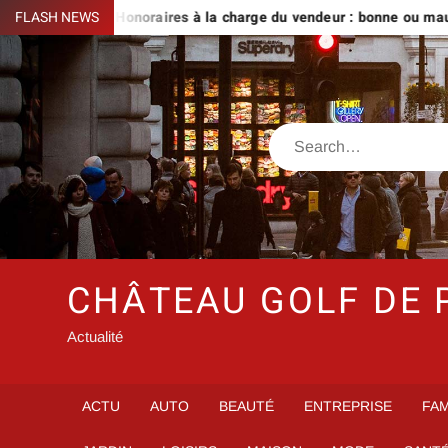
Skip
ivre
FLASH NEWS
Honoraires à la charge du vendeur : bonne ou mauvaise i
to
content
Search
CHÂTEAU GOLF DE 
Actualité
ACTU
AUTO
BEAUTÉ
ENTREPRISE
FAM