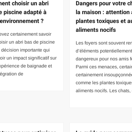
nt choisir un abri
Dangers pour votre c
e piscine adapté à
la maison : attention
 environnement ?
plantes toxiques et a
aliments nocifs
evez certainement savoir
isir un abri bas de piscine
Les foyers sont souvent re
 décision importante qui
d’éléments potentiellemen
oir un impact significatif sur
dangereux pour nos amis fé
xpérience de baignade et
Parmi ces menaces, certai
ntégration de
certainement insoupçonné
comme les plantes toxiques
aliments nocifs. Les chats,