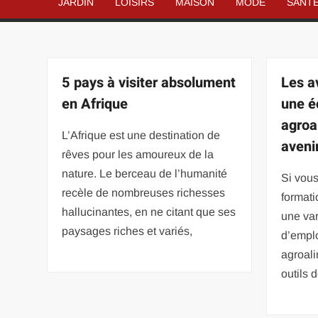
JARDIN
LOISIRS
MAISON
MODE
SANT
5 pays à visiter absolument
Les a
en Afrique
une é
agroa
L’Afrique est une destination de
aveni
rêves pour les amoureux de la
nature. Le berceau de l’humanité
Si vous
recèle de nombreuses richesses
formati
hallucinantes, en ne citant que ses
une var
paysages riches et variés,
d’empl
agroali
outils 