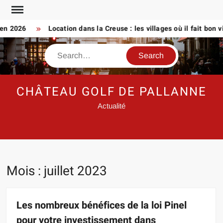
Skip
to
2026
Location dans la Creuse : les villages où il fait bon vivre
content
Search
CHÂTEAU GOLF DE PALLANNE
Actualité
Mois :
juillet 2023
Les nombreux bénéfices de la loi Pinel
pour votre investissement dans