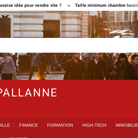
ée pour vendre vite ?
Taille minimum chambre location en meu
PALLANNE
ILLE
FINANCE
FORMATION
HIGH-TECH
IMMOBILI