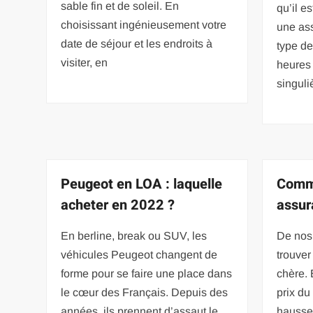
sable fin et de soleil. En
qu’il e
choisissant ingénieusement votre
une as
date de séjour et les endroits à
type de
visiter, en
heures 
singuli
Peugeot en LOA : laquelle
Comme
acheter en 2022 ?
assur
En berline, break ou SUV, les
De nos j
véhicules Peugeot changent de
trouve
forme pour se faire une place dans
chère. 
le cœur des Français. Depuis des
prix du
années, ils prennent d’assaut le
hausse.