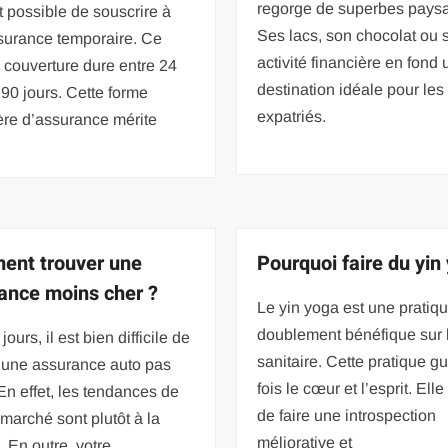
regorge de superbes pays
st possible de souscrire à
Ses lacs, son chocolat ou 
surance temporaire. Ce
activité financière en fond
 couverture dure entre 24
destination idéale pour les
90 jours. Cette forme
expatriés.
ère d’assurance mérite
nt trouver une
Pourquoi faire du yin
ance moins cher ?
Le yin yoga est une pratiq
doublement bénéfique sur 
ours, il est bien difficile de
sanitaire. Cette pratique gué
r une assurance auto pas
fois le cœur et l’esprit. Ell
En effet, les tendances de
de faire une introspection
 marché sont plutôt à la
méliorative et
 En outre, votre