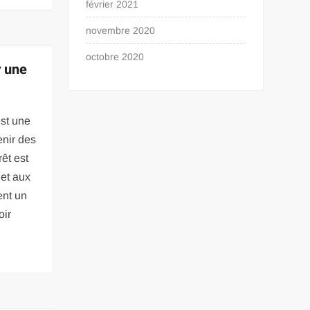
février 2021
novembre 2020
octobre 2020
r une
st une
enir des
rêt est
 et aux
ent un
oir