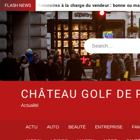
Skip
vre
FLASH NEWS
Honoraires à la charge du vendeur : bonne ou mauvaise id
to
content
Search
CHÂTEAU GOLF DE 
Actualité
ACTU
AUTO
BEAUTÉ
ENTREPRISE
FAM